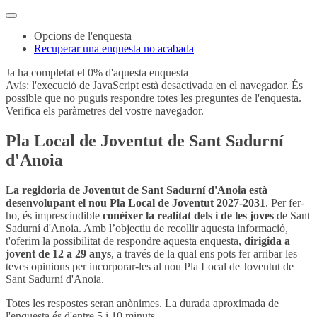
Opcions de l'enquesta
Recuperar una enquesta no acabada
Ja ha completat el 0% d'aquesta enquesta
Avís: l'execució de JavaScript està desactivada en el navegador. És
possible que no puguis respondre totes les preguntes de l'enquesta.
Verifica els paràmetres del vostre navegador.
Pla Local de Joventut de Sant Sadurní
d'Anoia
La regidoria de Joventut de Sant Sadurní d'Anoia està
desenvolupant el nou Pla Local de Joventut 2027-2031
. Per fer-
ho, és imprescindible
conèixer la realitat dels i de les joves
de Sant
Sadurní d'Anoia. Amb l’objectiu de recollir aquesta informació,
t'oferim la possibilitat de respondre aquesta enquesta,
dirigida a
jovent de 12 a 29 anys
, a través de la qual ens pots fer arribar les
teves opinions per incorporar-les al nou Pla Local de Joventut de
Sant Sadurní d'Anoia.
Totes les respostes seran anònimes. La durada aproximada de
l'enquesta és d'entre 5 i 10 minuts.